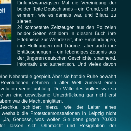
fünfundzwanzigsten Mal die Vereinigung der
beiden Teile Deutschlands – ein Grund, sich zu
erinnern, wie es damals war, und Bilanz zu
ziehen.
24 kompetente Zeitzeugen aus den Polizeien
beider Seiten schildern in diesem Buch ihre
Erlebnisse zur Wendezeit, ihre Empfindungen,
ihre Hoffnungen und Träume, aber auch ihre
Enttäuschungen – ein lebendiges Zeugnis aus
der jüngeren deutschen Geschichte, spannend,
informativ und authentisch. Und vieles davon
eine Nebenrolle gespielt. Aber sie hat die Ruhe bewahrt
Revolutionen nehmen in aller Welt zumeist einen
olution verlief unblutig. Der Wille des Volkes war so
e an eine gewaltsame Unterdrückung gar nicht erst
ern war die Macht entglitten.
Jeschke, schildert hierzu, wie der Leiter eines
, weshalb die Protestdemonstrationen in Leipzig nicht
t: „Ja, Genosse, was wollen Sie denn gegen 70.000
der lassen sich Ohnmacht und Resignation der