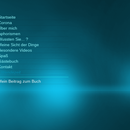
tartseite
Corona
Über mich
Aphorismen
Wussten Sie... ?
Meine Sicht der Dinge
Besondere Videos
Spaß
Gästebuch
Kontakt
Wendezeit
Mein Beitrag zum Buch