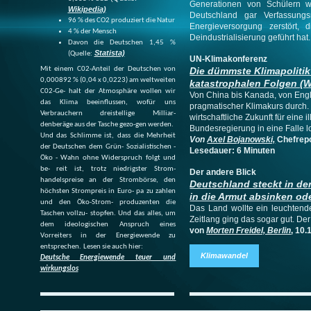
Generationen von Schülern w
Wikipedia)
Deutschland gar Verfassung
96 % des CO2 produziert die Natur
Energieversorgung zerstört, 
4 % der Mensch
Deindustrialisierung geführt hat.
Davon die Deutschen 1,45 %
Statista)
(Quelle:
UN-Klimakonferenz
Mit einem C02-Anteil der Deutschen von
Die dümmste Klimapolitik 
0,000892 % (0,04 x 0,0223) am weltweiten
katastrophalen Folgen (
C02-Ge- halt der Atmosphäre wollen wir
Von China bis Kanada, von Engla
das Klima beeinflussen, wofür uns
pragmatischer Klimakurs durch.
Verbrauchern dreistellige Milliar-
wirtschaftliche Zukunft für eine i
denberäge aus der Tasche gezo-gen werden.
Bundesregierung in eine Falle l
Und das Schlimme ist, dass die Mehrheit
Von
Axel Bojanowski,
Chefrepo
der Deutschen dem Grün- Sozialistischen -
Lesedauer: 6 Minuten
Öko - Wahn ohne Widerspruch folgt und
be- reit ist, trotz niedrigster Strom-
Der andere Blick
handelspreise an der Strombörse, den
Deutschland steckt in der
höchsten Strompreis in Euro- pa zu zahlen
in die Armut absinken od
und den Öko-Strom- produzenten die
Das Land wollte ein leuchtende
Taschen vollzu- stopfen. Und das alles, um
Zeitlang ging das sogar gut. Der
dem ideologischen Anspruch eines
von
Morten Freidel, Berlin
, 10.
Vorreiters in der Energiewende zu
entsprechen.
Lesen sie auch hier:
Klimawandel
Deutsche Energiewende teuer und
wirkungslos