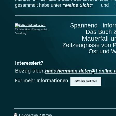
gesammelt habe unter
"Meine Sicht"
und
Spannend - infor
25 Jahre Grenzöffnung auch in
Das Buch 
Stapelburg
Mauerfall 
Zeitzeugnisse von P
Ost und W
Interessiert?
Bezug über:
hans-hermann.deter@t-online.
Für mehr Informationen
bitte hier anklicken
Druckversion
|
Sitemap