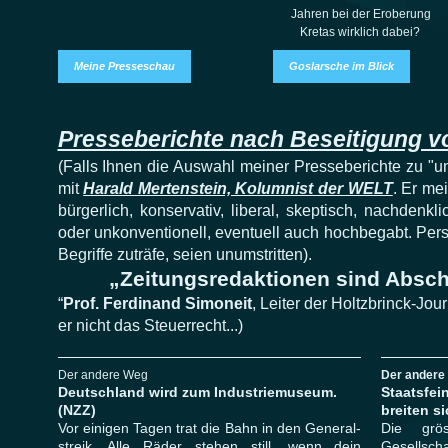
Jahren bei der Eroberung
Kretas wirklich dabei?
Meine Presseschau
Goslarsche im Blick
Presseberichte nach Beseitigung 
(Falls Ihnen die Auswahl meiner Presseberichte zu "ums
mit
Harald Mertenstein, Kolumnist der WELT
. Er me
bürgerlich, konservativ, liberal, skeptisch, nachdenkl
oder unkonventionell, eventuell auch hochbegabt. Perso
Begriffe zuträfe, seien unumstritten).
„Zeitungsredaktionen sind Absch
“
Prof. Ferdinand Simoneit
, Leiter der Holtzbrinck-Jo
er nicht das Steuerrecht...)
Der andere Weg
Der andere 
Deutschland wird zum Industriemuseum.
Staatsfei
(NZZ)
breiten s
Vor einigen Tagen trat die Bahn in den General-
Die grö
streik. Alle Räder stehen still, wenn dein
Gesellscha