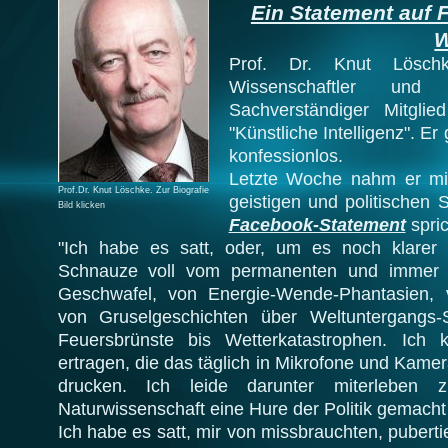
Ein Statement auf 
W
Prof. Dr. Knut Löschk
Wissenschaftler un
Sachverständiger Mitgli
"Künstliche Intelligenz". Er
konfessionlos.
Letzte Woche nahm er mit
Prof.Dr. Knut Löschke. Zur Biografie
geistigen und politischen 
Bild klicken
Facebook-Statement
spri
"Ich habe es satt, oder, um es noch klarer
Schnauze voll vom permanenten und immer r
Geschwafel, von Energie-Wende-Phantasien, 
von Gruselgeschichten über Weltuntergangs
Feuersbrünste bis Wetterkatastrophen. Ich
ertragen, die das täglich in Mikrofone und Kame
drucken. Ich leide darunter miterlebe
Naturwissenschaft eine Hure der Politik gemacht 
Ich habe es satt, mir von missbrauchten, pubert