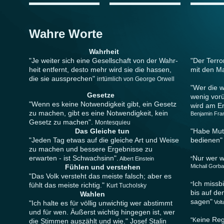
Wahre Worte
Wahrheit
Pa
"Je weiter sich eine Gesellschaft von der Wahr-
"Der Terro
heit entfernt, desto mehr wird sie die hassen,
mit den M
die sie aussprechen"
Fr
irrtümlich von George Orwell
"Wer die w
Gesetze
wenig vor
"Wenn es keine Notwendigkeit gibt, ein Gesetz
wird am En
zu machen, gibt es eine Notwendigkeit, kein
Benjamin Fran
Gesetz zu machen".
Ve
Montesquieu
Das Gleiche tun
"Habe Mut
"Jeden Tag etwas auf die gleiche Art und Weise
bedienen"
zu machen und bessere Ergebnisse zu
erwarten - ist Schwachsinn".
Nur wer wa
Albert Einstein
"
Fühlen und verstehen
Michail Gorb
Mein
"Das Volk versteht das meiste falsch; aber es
Ich missbi
fühlt das meiste richtig."
"
Kurt Tucholsky
bis auf de
Wahlen
sagen"
"
Ich halte es für völlig unwichtig wer abstimmt
Volta
und für wen. Äußerst wichtig hingegen ist, wer
eine Reg
"K
die Stimmen auszählt und wie." Josef Stalin