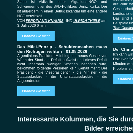
Stade ist Aktivistin einer Migrations-NGO und
auf Polizis
Schwiegermutter des SPD-Politikers Deniz Kurku. Der
Gesellschaf
ist außerdem in einen Betrugsskandal um eine andere
kurdische u
NGO verwickelt.
Das sind F
VON
FERDINAND KNAUSS
UND
ULRICH THIELE
am
Beispiele u
3. Juli 2026 6 min
Tom Goelle
Erfahren Sie mehr
Erfahren 
Das Milei-Prinzip - Schuldenmachen muss
Der China
den Richtigen wehtun - 01.08.2026
Ich kann wi
Argentiniens Präsident Milei legt ein neues Gesetz vor.
Doku von "W
Wenn der Staat ein Defizit aufweist und dieses Defizit
Minuten wir
nicht innerhalb weniger Wochen behoben wird,
bekommen folgende Personen kein Gehalt mehr: Der
Problem ist
Präsident - die Vizepräsidentin - die Minister - die
Staatssekretäre - die Unterstaatssekretäre - die
Erfahren 
Abgeordneten
Erfahren Sie mehr
Interessante Kolumnen, die Sie dur
Bilder erreiche