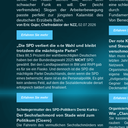
schwacher Funk es will. Der (leicht
eine schl
verfremdete) Slogan der Arbeiterbewegung
durch 
passte perfekt zur jüngsten Kalamität des
Fundament
deutschen Erzübels Bahn.
Von Bened
von Eric Gujer, Chefredaktor der NZZ,
02.07.2026
Erfahren 
Erfahren Sie mehr
Der rote 
„Die SPD verliert die x-te Wahl und bleibt
und Steue
trotzdem die mächtigste Partei“
verschmol
Etwa 86,5 Prozent der wahlberechtigten Deutschen
Man muss e
haben bei der Bundestagswahl 2025
NICHT
SPD
letzten Jahr
gewählt. Bei den Landtagswahlen in BW und RhPf gab
Netzwerk.
es für sie ein Fiasko. Und dennoch ist die SPD die
Organismus
mächtigste Partei Deutschlands, denn wenn die SPD
eigene Me
eines beherrscht, dann ist es die Personalpolitik. Es gibt
„zivilgese
kein anderes Feld, auf dem die Sozialdemokratie derart
Gegner b
erfolgreich taktiert und finalisiert.
Deckmantel 
Erfahren Sie mehr
Erfahren 
Organisiert
Schwiegermutter des SPD-Politikers Deniz Kurku -
Wie „Cla
Der Sechsfachmord von Stade wird zum
Sie kassier
Politikum (Cicero)
rauben Ge
Die Fahrerin des vermutlichen Sechsfachmörders von
deutsches K