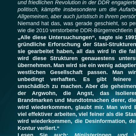
und friedlichen Revolution in der DDR engagiert
politisch, kämpfte insbesondere um die Aufar
Allgemeinen, aber auch juristisch in ihrem persön
Niemand hat das, was gerade geschieht, so per
wie die 2010 verstorbene DDR-Bürgerrechtlerin 
„Alle diese Untersuchungen“, sagte sie 199
gründliche Erforschung der Stasi-Strukture
sie gearbeitet haben, all das wird in die 
wird diese Strukturen genauestens unte
übernehmen. Man wird sie ein wenig adaptiere
westlichen Gesellschaft passen. Man wi
unbedingt verhaften. Es gibt feinere 
unschädlich zu machen. Aber die geheimen
der Argwohn, die Angst, das Isolier
Brandmarken und Mundtotmachen derer, die 
wird wiederkommen, glaubt mir. Man wird E
viel effektiver arbeiten, viel feiner als die S
wird wiederkommen, die Desinformation, der
Kontur verliert.“
Lesen Sie auch:
Miniisterinnen und V