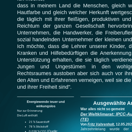
dass in meinem Land die Menschen, gleich w
Hautfarbe und gleich welcher Herkunft wertgesc
die täglich mit ihrer fleißigen, produktiven u
Reichtum der ganzen Gesellschaft hervorbrin
Unternehmen, die Handwerker, die Freiberufler
sozial handelnden Unternehmer der kleinen und 
Ich möchte, dass die Lehrer unserer Kinder, d
Kranken und Hilfebedürftigen die Anerkennung
Unterstützung erhalten, die sie täglich verdien
Jungen und Ungestümen in den wohlges
Rechtsraumes austoben aber sich auch vor ihre
den Alten und Erfahrenen verneigen, weil sie di
und ihrer Freiheit sind".
Energiewende teuer und
Ausgewählte Ar
wirkungslos
War alles nicht so gemeint
Nur zur Erinnerung:
Der Weltklimarat: IPCC-A
Die Luft enthält
(TE)
21 % Sauerstoff
Von
Fritz Vahrenholt
, 12.05.20
78 % Stickstoff
Jahrzehntelang wurde der
(Quelle:
0,038 % CO2